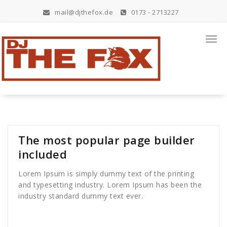
Zum
mail@djthefox.de
0173 - 2713227
Inhalt
springen
Hier steppt der Fuchs
Togg
navi
The most popular page builder
included
Lorem Ipsum is simply dummy text of the printing
and typesetting industry. Lorem Ipsum has been the
industry standard dummy text ever.