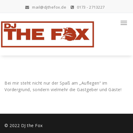
Zum
mail@djthefox.de
0173 - 2713227
Inhalt
springen
Hier steppt der Fuchs
Togg
navi
Bei mir steht nicht nur der Spaß am „Auflegen“ im
Vordergrund, sondern vielmehr die Gastgeber und Gäste!
© 2022 DJ the Fox