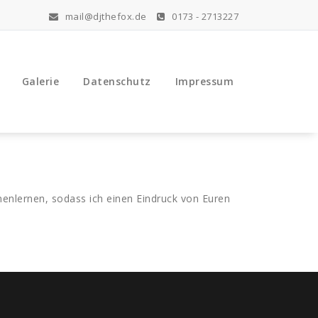
mail@djthefox.de
0173 - 2713227
Galerie
Datenschutz
Impressum
nenlernen, sodass ich einen Eindruck von Euren