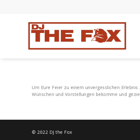
Zum
Inhalt
springen
Hier steppt der Fuchs
Um Eure Feier zu einem unvergesslichen Erlebnis 
Wünschen und Vorstellungen bekomme und geziel
© 2022 DJ the Fox